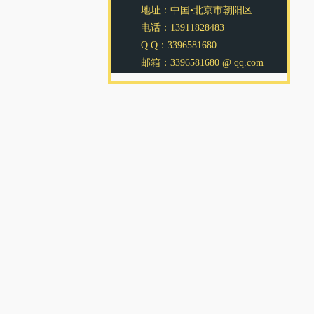
地址：中国•北京市朝阳区
电话：13911828483
Q Q：3396581680
邮箱：3396581680 @ qq.com