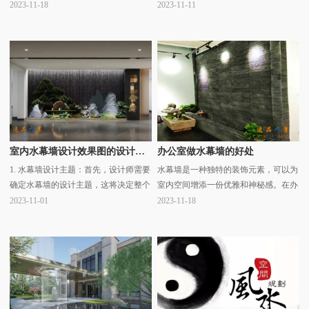
公室中引入水幕墙可以带来许多好处，
过水流的流动和喷射形成的水花、水雾
2023-11-18
2023-11-11
不仅能够提升整体的装饰效果，还能够
等效果，给人一种美丽而梦幻的感觉。
改善工作环境，提高··· ...
水幕墙的风格样式多··· ...
室内水幕墙设计效果图的设计要点
办公室做水幕墙的好处
1. 水幕墙设计主题：首先，设计师需要
水幕墙是一种独特的装饰元素，可以为
确定水幕墙的设计主题，这将决定整个
室内空间增添一份优雅和神秘感。在办
设计的风格和元素。主题可以是自然、
公室中引入水幕墙可以带来许多好处，
2023-11-01
2023-11-18
现代、古典、抽象等。2. 水幕墙材料选
不仅能够提升整体的装饰效果，还能够
择：水幕墙的材料··· ...
改善工作环境，提高··· ...