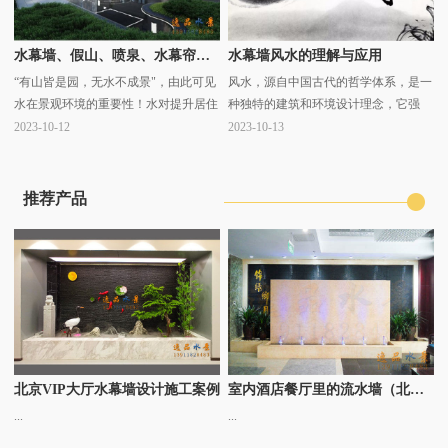
水幕墙、假山、喷泉、水幕帘等水景水系在景观环境中的重要性！
水幕墙风水的理解与应用
“有山皆是园，无水不成景"，由此可见
风水，源自中国古代的哲学体系，是一
水在景观环境的重要性！水对提升居住
种独特的建筑和环境设计理念，它强
品质作用非浅，适当的水景构造如：园
调"气"的流动和分布，以及人与自然环
2023-10-12
2023-10-13
区人工湖、人工溪流、假山水系、鱼
境的和谐共处。在现代建筑设计中，水
池、喷泉、水幕··· ...
幕墙因其独··· ...
推荐产品
北京VIP大厅水幕墙设计施工案例
室内酒店餐厅里的流水墙（北京）定制
...
...