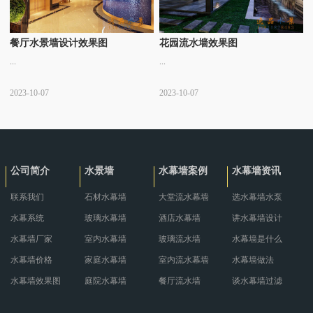
餐厅水景墙设计效果图
花园流水墙效果图
...
...
2023-10-07
2023-10-07
公司简介
水景墙
水幕墙案例
水幕墙资讯
联系我们
石材水幕墙
大堂流水幕墙
选水幕墙水泵
水幕系统
玻璃水幕墙
酒店水幕墙
讲水幕墙设计
水幕墙厂家
室内水幕墙
玻璃流水墙
水幕墙是什么
水幕墙价格
家庭水幕墙
室内流水幕墙
水幕墙做法
水幕墙效果图
庭院水幕墙
餐厅流水墙
谈水幕墙过滤