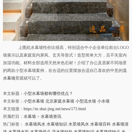
上图此水幕墙性价比很高，特别适合中小企业单位前台LOGO
墙展示以及家庭室内屏风、玄关等形式！造型简单大方，且不失室内
加湿功能。材料全部选用天然米色石材！介绍了办公及居家不同场景
的两款小型水幕墙案例，在合适的位置摆放合适自己喜欢的中意的
流
水幕墙
景观就可以了。
本文标题：
小型水幕墙都有哪些优点？
本文标签：
小型水幕墙
北京家庭水幕墙
小型流水墙
小水墙
本文链接：
https://m.shui-jing.net/news/173.html
所属栏目：
水幕墙
>
水幕墙资讯
热门标签：
水幕墙风水
水幕墙知识
水景墙风水
水幕墙百科
水幕墙清
洗
水幕墙水垢
水幕墙优点
流水墙好处
水景墙知识
水幕墙优缺点
水