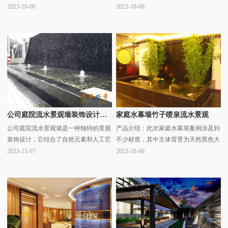
2023-10-06
2023-10-06
公司庭院流水景观墙装饰设计案例效果
家庭水幕墙竹子喷泉流水景观
公司庭院流水景观墙是一种独特的景观
产品介绍：此次家庭水幕墙案例涉及到
装饰设计，它结合了自然元素和人工艺
不少材质，其中主体背景为天然黑色大
术，为公司庭院增添了一种宁静、优雅
理石石材，主体流水墙体材质为黑色大
2023-11-07
2023-10-06
的氛围。以下是一些公司庭院流水景观
理石石材，流水面全部采用专用特殊工
墙的案例介绍：这个··· ...
艺加工制成； ...