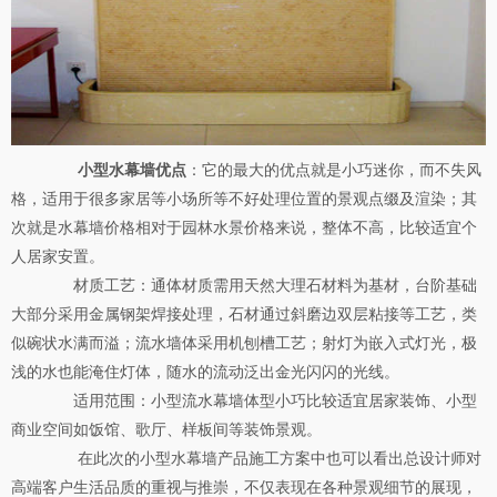
小型水幕墙优点
：它的最大的优点就是小巧迷你，而不失风
格，适用于很多家居等小场所等不好处理位置的景观点缀及渲染；其
次就是水幕墙价格相对于园林水景价格来说，整体不高，比较适宜个
人居家安置。
材质工艺：通体材质需用天然大理石材料为基材，台阶基础
大部分采用金属钢架焊接处理，石材通过斜磨边双层粘接等工艺，类
似碗状水满而溢；流水墙体采用机刨槽工艺；射灯为嵌入式灯光，极
浅的水也能淹住灯体，随水的流动泛出金光闪闪的光线。
适用范围：小型流水幕墙体型小巧比较适宜居家装饰、小型
商业空间如饭馆、歌厅、样板间等装饰景观。
在此次的小型水幕墙产品施工方案中也可以看出总设计师对
高端客户生活品质的重视与推崇，不仅表现在各种景观细节的展现，