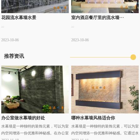
花园流水幕墙水景
室内酒店餐厅里的流水墙···
...
...
2023-10-06
2023-10-06
推荐资讯
办公室做水幕墙的好处
哪种水幕墙风格适合你
水幕墙是一种独特的装饰元素，可以为室
水幕墙是一种独特的装饰元素，可以为室
内空间增添一份优雅和神秘感。在办公室
内空间增添一份优雅和神秘感。它通过水
中引入水幕墙可以带来许多好处，不仅能
流的流动和喷射形成的水花、水雾等效