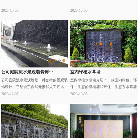
2023-10-06
2023-10-06
公司庭院流水景观墙装饰···
室内绿植水幕墙
公司庭院流水景观墙是一种独特的景观装
室内绿植水幕墙介绍：一款室内绿色、环
饰设计，它结合了自然元素和人工艺术，
保、生态的绿植墙和环保、生态系水幕墙
为公司庭院增添了一种宁静、优雅的氛
相结合，既满足了室内环境充氧的需要，
2023-11-07
2023-10-06
围。以下是一些公司庭院流水景观墙的案
又可以实现水景互动的需求，一面绿色大
例介绍：这个··· ...
背景中实现··· ...