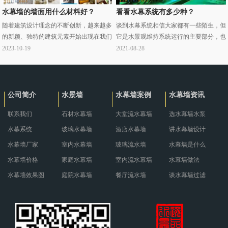
水幕墙的墙面用什么材料好？
看看水幕系统有多少种？
随着建筑设计理念的不断创新，越来越多
谈到水幕系统相信大家都有一些陌生，但
的新颖、独特的建筑元素开始出现在我们
它是水景观维持系统运行的主要部分，也
的生活中。其中，水幕墙作为一种集装饰
是一些设计单位和景观单位工作中消耗资
2023-10-19
2021-08-28
性与实用性于一体的建筑元素，受到了广
源最多的地方，水幕系统是一个统称类似
泛的关注和··· ...
于&ld··· ...
公司简介
水景墙
水幕墙案例
水幕墙资讯
联系我们
石材水幕墙
大堂流水幕墙
选水幕墙水泵
水幕系统
玻璃水幕墙
酒店水幕墙
讲水幕墙设计
水幕墙厂家
室内水幕墙
玻璃流水墙
水幕墙是什么
水幕墙价格
家庭水幕墙
室内流水幕墙
水幕墙做法
水幕墙效果图
庭院水幕墙
餐厅流水墙
谈水幕墙过滤