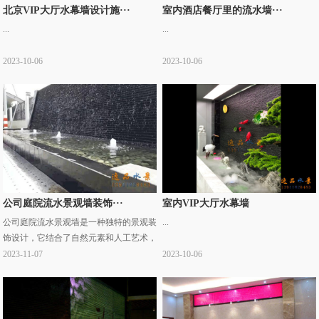
北京VIP大厅水幕墙设计施···
室内酒店餐厅里的流水墙···
...
...
2023-10-06
2023-10-06
公司庭院流水景观墙装饰···
室内VIP大厅水幕墙
公司庭院流水景观墙是一种独特的景观装
...
饰设计，它结合了自然元素和人工艺术，
为公司庭院增添了一种宁静、优雅的氛
2023-11-07
2023-10-06
围。以下是一些公司庭院流水景观墙的案
例介绍：这个··· ...