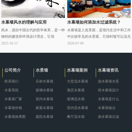
水幕墙风水的理解与应用
水幕墙如何添加水过滤系统？
风水，源自中国古代的哲学体系，是一种
水幕墙是人造景观，是现代生活中和工作
独特的建筑和环境设计理念，它强
中比较常见的水景观，它很时髦可以说无
调"气"的流动和分布，以及人与自然环境
处不在，融入了我们的生活，我们的工
2023-10-13
2020-07-09
的和谐共处。在现代建筑设计中，水幕墙
作，我们的娱乐当中，那么如何使用好，
因其独··· ...
维护好它也变··· ...
公司简介
水景墙
水幕墙案例
水幕墙资讯
联系我们
石材水幕墙
大堂流水幕墙
选水幕墙水泵
水幕系统
玻璃水幕墙
酒店水幕墙
讲水幕墙设计
水幕墙厂家
室内水幕墙
玻璃流水墙
水幕墙是什么
水幕墙价格
家庭水幕墙
室内流水幕墙
水幕墙做法
水幕墙效果图
庭院水幕墙
餐厅流水墙
谈水幕墙过滤