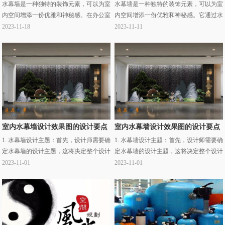
水幕墙是一种独特的装饰元素，可以为室
水幕墙是一种独特的装饰元素，可以为室
内空间增添一份优雅和神秘感。在办公室
内空间增添一份优雅和神秘感。它通过水
中引入水幕墙可以带来许多好处，不仅能
流的流动和喷射形成的水花、水雾等效
2023-11-18
2023-11-11
够提升整体的装饰效果，还能够改善工作
果，给人一种美丽而梦幻的感觉。水幕墙
环境，提高··· ...
的风格样式多··· ...
室内水幕墙设计效果图的设计要点
室内水幕墙设计效果图的设计要点
1. 水幕墙设计主题：首先，设计师需要确
1. 水幕墙设计主题：首先，设计师需要确
定水幕墙的设计主题，这将决定整个设计
定水幕墙的设计主题，这将决定整个设计
的风格和元素。主题可以是自然、现代、
的风格和元素。主题可以是自然、现代、
2023-11-01
2023-11-01
古典、抽象等。2. 水幕墙材料选择：水幕
古典、抽象等。2. 水幕墙材料选择：水幕
墙的材料··· ...
墙的材料··· ...